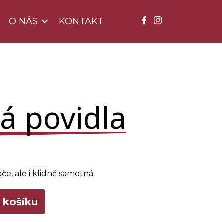
O NÁS
KONTAKT
á povidla
če, ale i klidně samotná.
 košíku