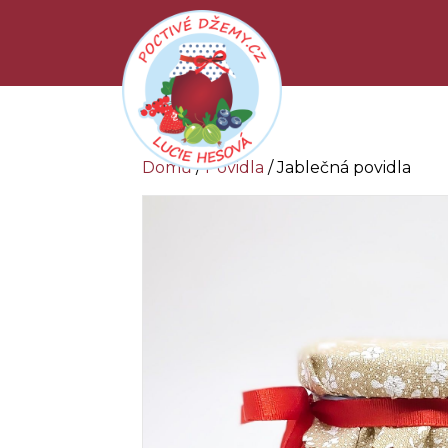
Domů
/
Povidla
/ Jablečná povidla