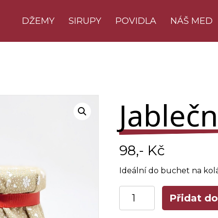
DŽEMY
SIRUPY
POVIDLA
NÁŠ MED
Jablečn
98
,- Kč
Ideální do buchet na kolá
Jablečná
Přidat do
povidla
množství