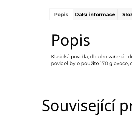
Popis
Další informace
Slo
Popis
Klasická povidla, dlouho vařená. I
povidel bylo použito 170 g ovoce, 
Související 