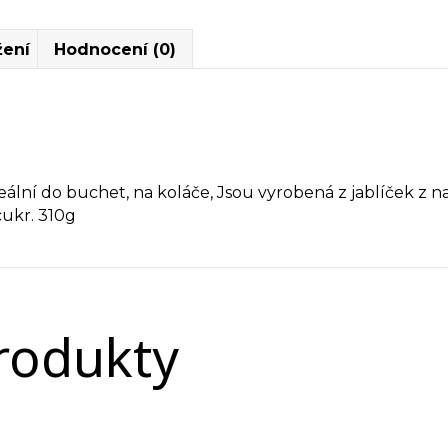
žení
Hodnocení (0)
deální do buchet, na koláče, Jsou vyrobená z jablíček z 
cukr. 310g
produkty