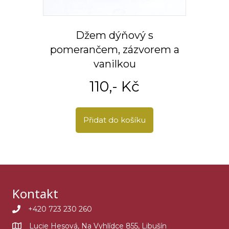
Džem dýňový s
pomerančem, zázvorem a
vanilkou
110
,- Kč
Přidat do košíku
Kontakt
+420 723 230 260
Lucie Hesová, Na Vyhlídce 855, Libušín