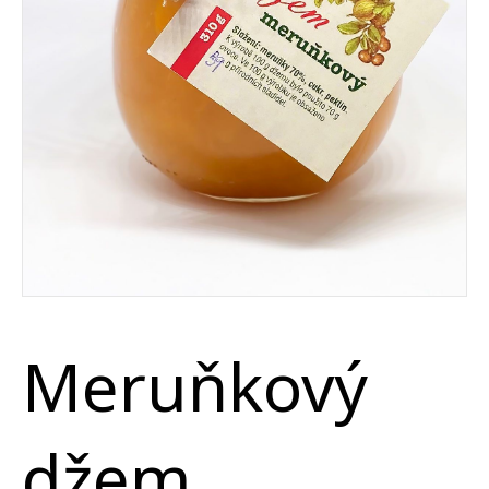
Meruňkový
džem