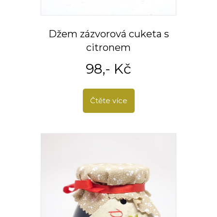
Džem zázvorová cuketa s
citronem
98
,- Kč
Čtěte více