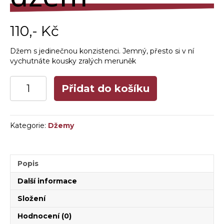
110
,- Kč
Džem s jedinečnou konzistenci. Jemný, přesto si v ní
vychutnáte kousky zralých meruněk
Meruňkový
Přidat do košíku
džem
množství
Kategorie:
Džemy
Popis
Další informace
Složení
Hodnocení (0)