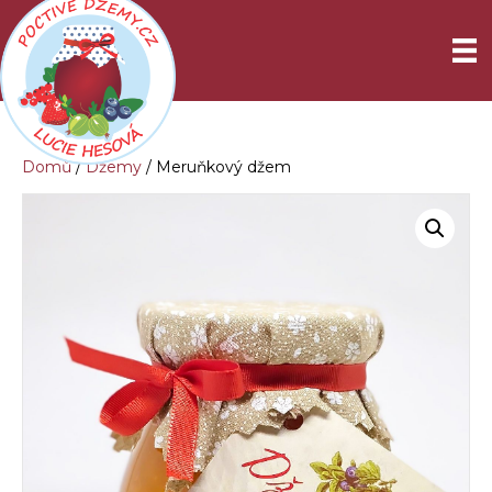
Domů
/
Džemy
/ Meruňkový džem