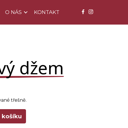
O NÁS
KONTAKT
vý džem
ané třešně.
 košíku