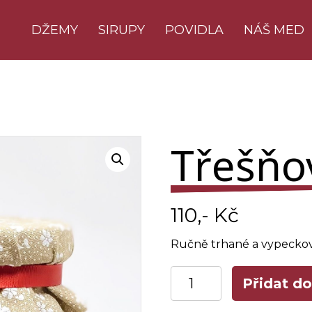
DŽEMY
SIRUPY
POVIDLA
NÁŠ MED
Třešňo
110
,- Kč
Ručně trhané a vypeckov
Třešňový
Přidat do
džem
množství