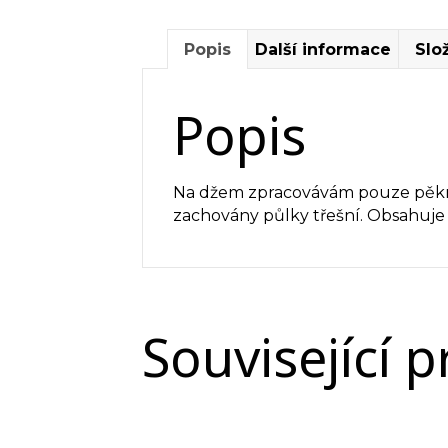
Popis
Další informace
Slo
Popis
Na džem zpracovávám pouze pěkné
zachovány půlky třešní. Obsahuje 
Související 