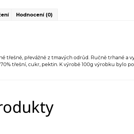
žení
Hodnocení (0)
 třešně, převážně z tmavých odrůd. Ručně trhané a v
70% třešní, cukr, pektin. K výrobě 100g výrobku bylo po
produkty