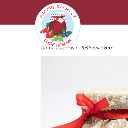
Domů
/
Džemy
/ Třešňový džem