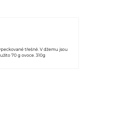
ypeckované třešně. V džemu jsou
užito 70 g ovoce. 310g